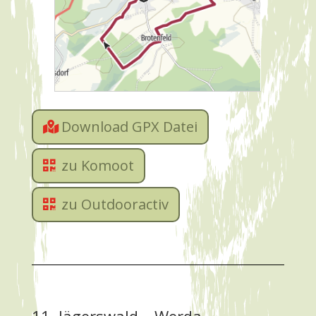
Download GPX Datei
zu Komoot
zu Outdooractiv