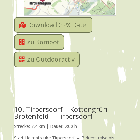
Download GPX Datei
zu Komoot
zu Outdooractiv
10. Tirpersdorf – Kottengrün –
Brotenfeld – Tirpersdorf
Strecke: 7,4 km | Dauer: 2:00 h
Start Heimatstube Tirpersdorf → Birkenstraße bis