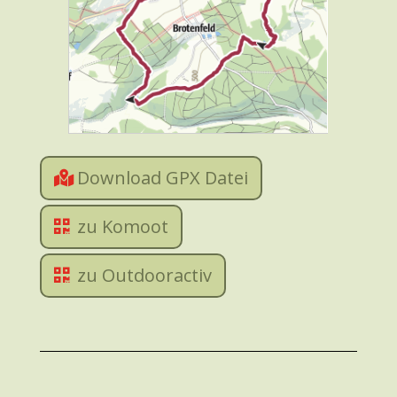
Download GPX Datei
zu Komoot
zu Outdooractiv