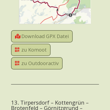
Download GPX Datei
zu Komoot
zu Outdooractiv
13. Tirpersdorf – Kottengrün –
Brotenfeld – Görnitzgrund –