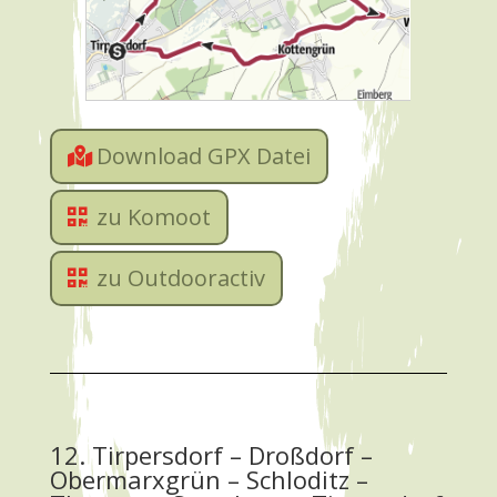
Download GPX Datei
zu Komoot
zu Outdooractiv
12. Tirpersdorf – Droßdorf –
Obermarxgrün – Schloditz –